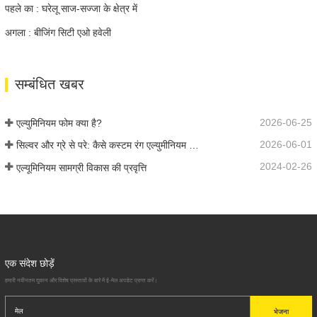
पहले का : घरेलू साज-सज्जा के क्षेत्र में
अगला : बीजिंग सिटी एओ हवेली
सम्बंधित खबर
2026-06-25
एल्युमिनियम फोम क्या है?
2026-06-01
सिल्वर और ग्रे से परे: कैसे कस्टम रंग एल्युमीनियम फोम के लिए अनंत संभावनाओं को अनलॉक करते हैं
2024-02-26
एल्यूमिनियम सामग्री विकास की प्रवृत्ति
एक संदेश छोड़ें
हमारी नवीनतम दुकान और विशेष प्रस्तावों के बारे में ई-मेल अपडेट प्राप्त करें।
भेजना