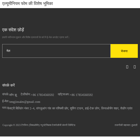
एल्यूमीनियम फोम की विशेष भूमिका
एक संदेश छोड़ें
हमारी नवीनतम दुकान और विशेष प्रस्तावों के बारे में ई-मेल अपडेट प्राप्त करें।
भेजना
संपर्क करें
संपर्क:
टेलीफोन:
व्हॉट्सअप:
जॉन झू
+86 17854560592
+86 17854560592
ई-मेल:
tengjinsales@gmail.com
पता:
फैक्ट्री बिल्डिंग नंबर 2–4, वांगज़ुआंग गांव का पश्चिमी छोर, शूयिंग टाउन, हाई-टेक ज़ोन, लियाओचेंग शहर, शेडोंग प्रांत
Copyright © 2023
टेंगजिन (लियाओचेंग) न्यू मटेरियल्स टेक्नोलॉजी कंपनी लिमिटेड
तकनीकी सहायता: हुआज़ी