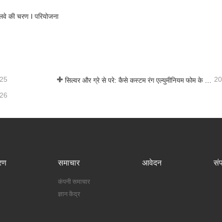
 रेलवे की चरण I परियोजना
-25
20
सिल्वर और ग्रे से परे: कैसे कस्टम रंग एल्युमीनियम फोम के लिए अनंत संभावनाओं को अनलॉक करते हैं
-26
रण
समाचार
आवेदन
संप
कंपनी समाचार
ज्ञान केंद्र