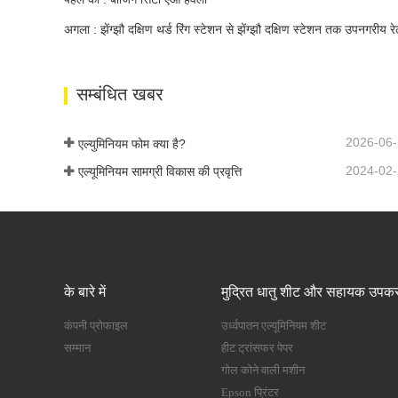
अगला : झेंग्झौ दक्षिण थर्ड रिंग स्टेशन से झेंग्झौ दक्षिण स्टेशन तक उपनगरीय
सम्बंधित खबर
2026-06
एल्युमिनियम फोम क्या है?
2024-02
एल्यूमिनियम सामग्री विकास की प्रवृत्ति
के बारे में
मुद्रित धातु शीट और सहायक उपक
कंपनी प्रोफाइल
उर्ध्वपातन एल्यूमिनियम शीट
सम्मान
हीट ट्रांसफर पेपर
गोल कोने वाली मशीन
Epson प्रिंटर