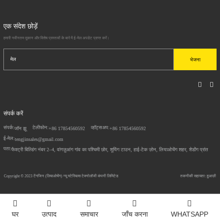
एक संदेश छोड़ें
हमारी नवीनतम दुकान और विशेष प्रस्तावों के बारे में ई-मेल अपडेट प्राप्त करें।
भेजना
संपर्क करें
संपर्क:
टेलीफोन:
व्हॉट्सअप:
जॉन झू
+86 17854560592
+86 17854560592
ई-मेल:
tengjinsales@gmail.com
पता:
फैक्ट्री बिल्डिंग नंबर 2–4, वांगज़ुआंग गांव का पश्चिमी छोर, शूयिंग टाउन, हाई-टेक ज़ोन, लियाओचेंग शहर, शेडोंग प्रांत
Copyright © 2023
टेंगजिन (लियाओचेंग) न्यू मटेरियल्स टेक्नोलॉजी कंपनी लिमिटेड
तकनीकी सहायता: हुआज़ी
घर
उत्पाद
समाचार
जाँच करना
WHATSAPP