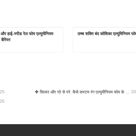
े और हाई-स्पीड रेल फोम एल्युमीनियम 
उच्च शक्ति बंद कोशिका एल्युमिनियम फो
 बैरियर
एक्सप्रेसवे और हाई-स्पीड रेल फोम एल्युमीनियम शीट साउंड बैरियर
ंपर्क करें
अभी संपर्क करें
-25
20
सिल्वर और ग्रे से परे: कैसे कस्टम रंग एल्युमीनियम फोम के लिए अनंत संभावनाओं को अनलॉक करते हैं
-26