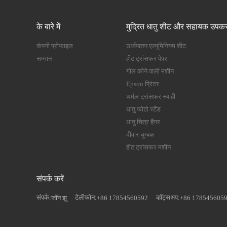
के बारे में
मुद्रित धातु शीट और सहायक उपक
कंपनी प्रोफाइल
उर्ध्वपातन एल्यूमिनियम शीट
सम्मान
हीट ट्रांसफर पेपर
गोल कोने वाली मशीन
Epson प्रिंटर
थर्मल ट्रांसफर स्याही
धातु फोटो स्टैंड
धातु चित्र हैंगर
दीवार चुम्बक
हीट ट्रांसफर मशीन
संपर्क करें
संपर्क:
टेलीफोन:
व्हॉट्सअप:
जॉन झू
+86 17854560592
+86 178545605