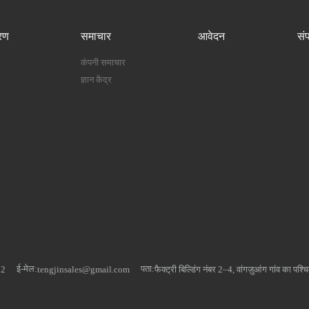
रण
समाचार
आवेदन
संप
कंपनी समाचार
ज्ञान केंद्र
ई-मेल:
पता:
92
tengjinsales@gmail.com
फैक्ट्री बिल्डिंग नंबर 2–4, वांगज़ुआंग गांव का पश्