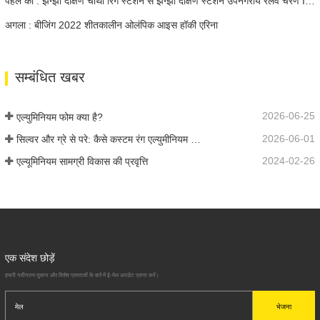
पहले का : झेंग्झौ दक्षिण चौथा रिंग स्टेशन से झेंग्झौ दक्षिण स्टेशन उपनगरीय रेलवे चरण I परियोजना
अगला : बीजिंग 2022 शीतकालीन ओलंपिक आइस हॉकी एरिना
सम्बंधित खबर
2026-06-25
एल्युमिनियम फोम क्या है?
2026-06-01
सिल्वर और ग्रे से परे: कैसे कस्टम रंग एल्युमीनियम फोम के लिए अनंत संभावनाओं को अनलॉक करते हैं
2024-02-26
एल्यूमिनियम सामग्री विकास की प्रवृत्ति
एक संदेश छोड़ें
हमारी नवीनतम दुकान और विशेष प्रस्तावों के बारे में ई-मेल अपडेट प्राप्त करें।
भेजना